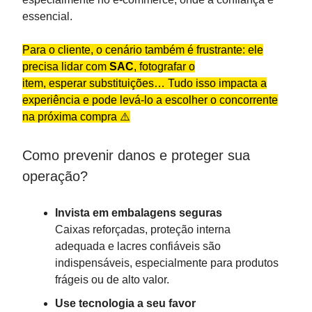
essencial.
Para o cliente, o cenário também é frustrante: ele
precisa lidar com
SAC
, fotografar o
item, esperar substituições… Tudo isso impacta a
experiência e pode levá-lo a escolher o concorrente
na próxima compra ⚠️
Como prevenir danos e proteger sua
operação?
Invista em embalagens seguras
Caixas reforçadas, proteção interna
adequada e lacres confiáveis são
indispensáveis, especialmente para produtos
frágeis ou de alto valor.
Use tecnologia a seu favor