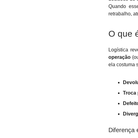
Quando esse
retrabalho, a
O que é
Logística re
operação
(ou
ela costuma s
Devol
Troca
Defeit
Diverg
Diferença 