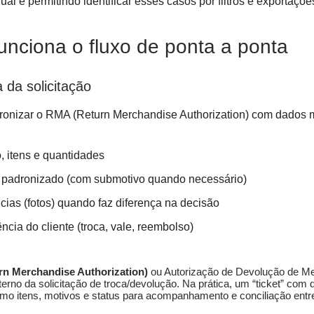
al e permitindo identificar esses casos por filtros e exportaçõe
nciona o fluxo de ponta a ponta
 da solicitação
dronizar o RMA (Return Merchandise Authorization) com dados 
, itens e quantidades
 padronizado (com submotivo quando necessário)
cias (fotos) quando faz diferença na decisão
ncia do cliente (troca, vale, reembolso)
n Merchandise Authorization)
ou Autorização de Devolução de Me
nterno da solicitação de troca/devolução. Na prática, um “ticket” com
o itens, motivos e status para acompanhamento e conciliação ent
.