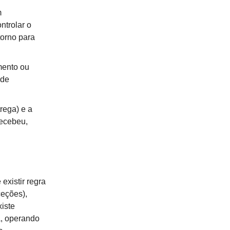
m
ntrolar o
torno para
ento ou
 de
rega) e a
recebeu,
existir regra
ceções),
iste
a, operando