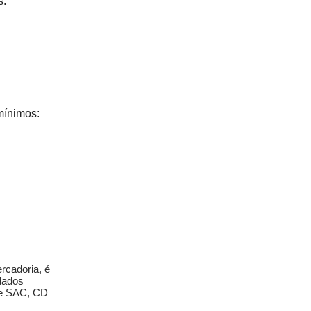
s.
mínimos:
rcadoria, é
 dados
re SAC, CD