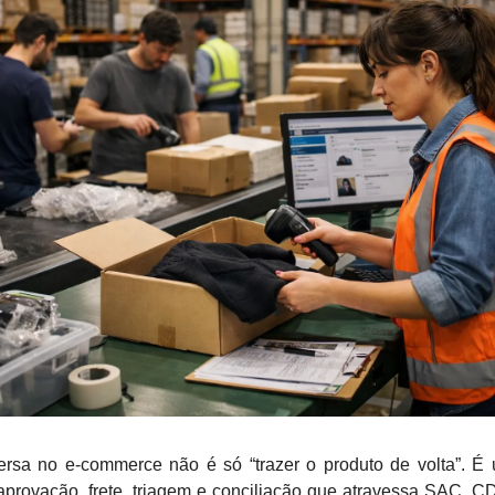
versa no e-commerce não é só “trazer o produto de volta”. É
provação, frete, triagem e conciliação que atravessa SAC, CD