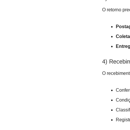
O retorno pre
Posta
Coleta
Entreg
4) Recebi
O recebiment
Confer
Condiç
Classi
Regist