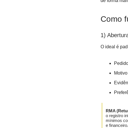
de forma manu
Como fu
1) Abertura
O ideal é pa
Pedido
Motivo
Evidên
Preferê
RMA (Retur
o registro i
mínimos com
e financeiro