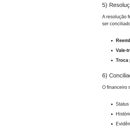
5) Resolu
A resolução f
ser conciliad
Reemb
Vale-t
Troca
6) Concilia
O financeiro 
Status
Histór
Evidên