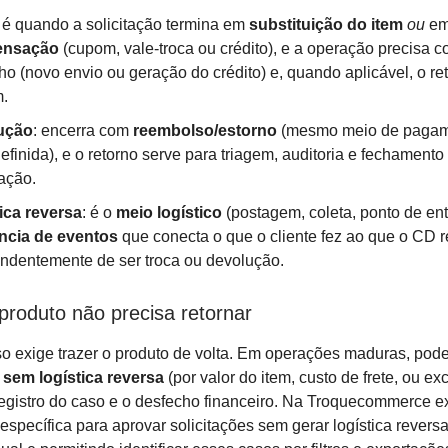
: é quando a solicitação termina em
substituição do item
ou
e
ensação
(cupom, vale-troca ou crédito), e a operação precisa co
ho (novo envio ou geração do crédito) e, quando aplicável, o re
m.
ução
: encerra com
reembolso/estorno
(mesmo meio de pagam
efinida), e o retorno serve para triagem, auditoria e fechamento
iação.
ica reversa
: é o
meio logístico
(postagem, coleta, ponto de ent
ncia de eventos
que conecta o que o cliente fez ao que o CD 
ndentemente de ser troca ou devolução.
roduto não precisa retornar
 exige trazer o produto de volta. Em operações maduras, pode 
 sem logística reversa
(por valor do item, custo de frete, ou ex
egistro do caso e o desfecho financeiro. Na Troquecommerce ex
específica para aprovar solicitações sem gerar logística revers