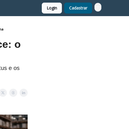
Login
Cadastrar
ona
ce: o
tus e os