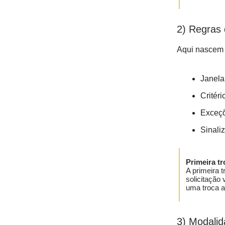
2) Regras 
Aqui nascem 
Janela
Critéri
Exceçõ
Sinaliz
Primeira tr
A primeira t
solicitação
uma troca an
3) Modalid