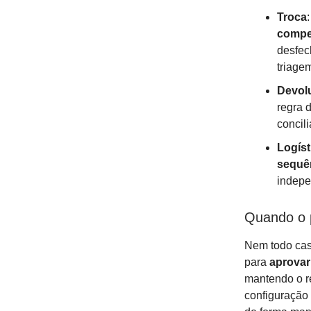
Troca
comp
desfec
triage
Devol
regra d
concil
Logíst
sequê
indepe
Quando o p
Nem todo caso
para
aprovar
mantendo o r
configuração 